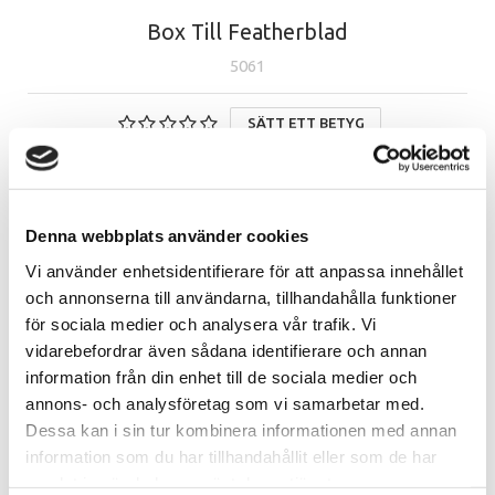
Box Till Featherblad
5061
SÄTT ETT BETYG
PRODUKTFRÅGA
Denna webbplats använder cookies
Vi använder enhetsidentifierare för att anpassa innehållet
och annonserna till användarna, tillhandahålla funktioner
Beskrivning
Egenskaper
för sociala medier och analysera vår trafik. Vi
vidarebefordrar även sådana identifierare och annan
information från din enhet till de sociala medier och
Beskrivning
annons- och analysföretag som vi samarbetar med.
Box som man slänger sina knivblad i.
Dessa kan i sin tur kombinera informationen med annan
information som du har tillhandahållit eller som de har
Betyg & kommentarer
samlat in när du har använt deras tjänster.