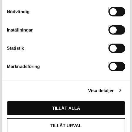
Samtyckesval
Nödvändig
Var först med att betygsätta denna produkt.
Inställningar
För att ange betyg för produkten behöver ni
Statistik
vara inloggad.
Marknadsföring
LOGGA IN
SKAPA KONTO
Visa detaljer
TILLÅT ALLA
TILLÅT URVAL