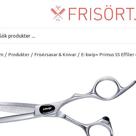
m
/
Produkter
/
Frisörsaxar & Knivar
/
E-kwip+ Primus 55 Effiler 