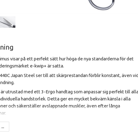
vning
mus visar på ett perfekt sätt hur höga de nya standarderna för det
deringsmärket e-kwip+ är satta.
40C Japan Steel ser till att skärprestandan förblir konstant, även vi
ändning.
är utrustad med ett 3-Ergo handtag som anpassar sig perfekt till all
individuella handstorlek. Detta ger en mycket bekväm känsla i alla
oner och säkerställer avslappnade muskler, även efter långa
ar.
n är 40 tandad och klipper jämnt och fint.
...