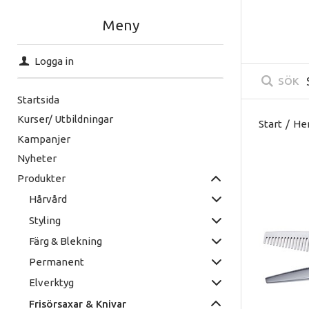
Meny
Logga in
SÖK
Startsida
Kurser/ Utbildningar
Start
/
He
Kampanjer
Nyheter
Produkter
Hårvård
Styling
Färg & Blekning
Permanent
Elverktyg
Frisörsaxar & Knivar