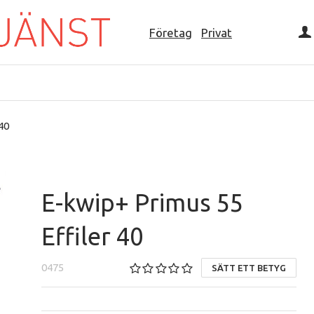
Företag
Privat
40
E-kwip+ Primus 55
Effiler 40
0475
SÄTT ETT BETYG