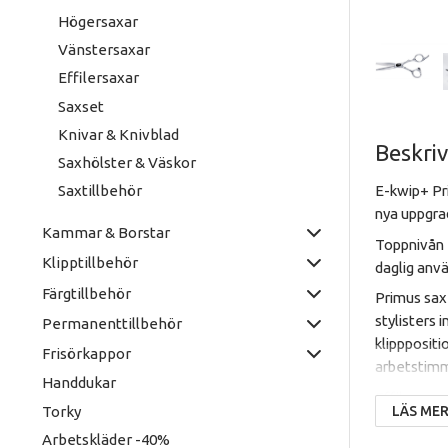
Högersaxar
Vänstersaxar
Effilersaxar
Saxset
Knivar & Knivblad
Beskri
Saxhölster & Väskor
E-kwip+ Pri
Saxtillbehör
nya uppgra
Kammar & Borstar
Toppnivån 4
Klipptillbehör
daglig anv
Färgtillbehör
Primus sax 
stylisters 
Permanenttillbehör
klipppositi
Frisörkappor
arbetstimm
Handdukar
Effilersaxe
Torky
LÄS MER 
Arbetskläder -40%