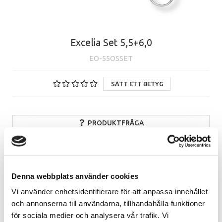
Excelia Set 5,5+6,0
EO-55OSSET
SÄTT ETT BETYG
PRODUKTFRÅGA
Beskrivning
Egenskaper
Denna webbplats använder cookies
Vi använder enhetsidentifierare för att anpassa innehållet
Beskrivning
och annonserna till användarna, tillhandahålla funktioner
för sociala medier och analysera vår trafik. Vi
Detta set innehåller 1st Excelia Sax 5,5 + 1st Excelia