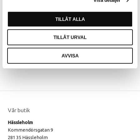
Visa detaljer
vara inloggad.
Excelia effileringssax Offset 6,0 38B kännetecknas av sin
halvkonvexa yttre bladfasning och det klassiska japanska
TILLÅT ALLA
skålslipade inre bladet, utöver den speciella skärpan och den
LOGGA IN
SKAPA KONTO
rostfria kvaliten som det exklusiva japanska Hitachi 440C-
stålet erbjuder.
TILLÅT URVAL
Saxarna är även utrustade med ett skruvsystem med platt
huvud samt ett avtagbart, ergonomiskt fingerstöd.
AVVISA
Vår butik
Hässleholm
Kommendörsgatan 9
281 35 Hässleholm