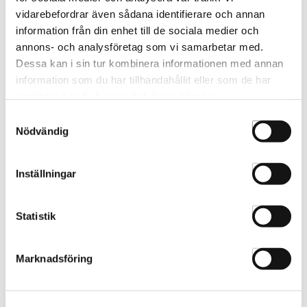
vidarebefordrar även sådana identifierare och annan
information från din enhet till de sociala medier och
Beskrivning
annons- och analysföretag som vi samarbetar med.
Dessa kan i sin tur kombinera informationen med annan
White Line Jaguar JP 10 5,25
information som du har tillhandahållit eller som de har
* Långvarig skärpa tack vare specialstål som härdas i - 80
samlat in när du har använt deras tjänster.
grader.
Samtyckesval
* VARIO-skruv för enkel justering som kan justeras med ett
Nödvändig
mynt.
* Klassiska blad med en platt skärvinkel för utmärkt skärpa.
* Ergonomiskt utformad.
Inställningar
Betyg & kommentarer
Statistik
Var först med att betygsätta denna produkt.
Marknadsföring