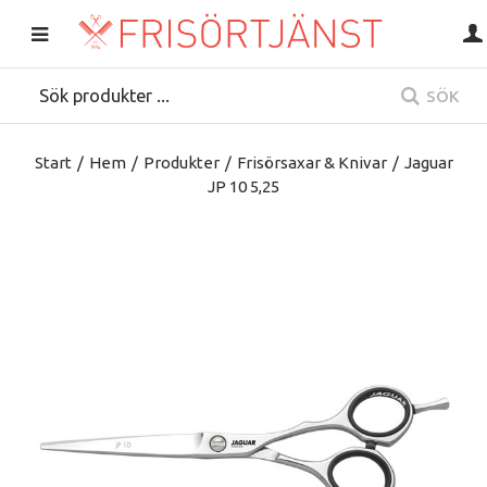
SÖK
Start
/
Hem
/
Produkter
/
Frisörsaxar & Knivar
/
Jaguar
JP 10 5,25