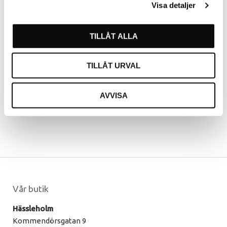
För att ange betyg för produkten behöver ni
Visa detaljer
vara inloggad.
TILLÅT ALLA
LOGGA IN
SKAPA KONTO
TILLÅT URVAL
AVVISA
Vår butik
Hässleholm
Kommendörsgatan 9