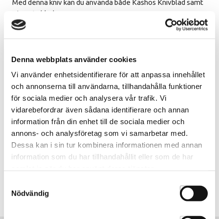
Med denna kniv kan du använda både Kashos Knivblad samt
Kismets blad.
Betyg & kommentarer
Denna webbplats använder cookies
Var först med att betygsätta denna produkt.
Vi använder enhetsidentifierare för att anpassa innehållet
och annonserna till användarna, tillhandahålla funktioner
för sociala medier och analysera vår trafik. Vi
vidarebefordrar även sådana identifierare och annan
För att ange betyg för produkten behöver ni
information från din enhet till de sociala medier och
vara inloggad.
annons- och analysföretag som vi samarbetar med.
Dessa kan i sin tur kombinera informationen med annan
LOGGA IN
SKAPA KONTO
information som du har tillhandahållit eller som de har
samlat in när du har använt deras tjänster.
Samtyckesval
Nödvändig