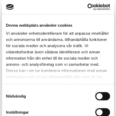
Betyg & kommentarer
Denna webbplats använder cookies
Vi använder enhetsidentifierare för att anpassa innehållet
Var först med att betygsätta denna produkt.
och annonserna till användarna, tillhandahålla funktioner
för sociala medier och analysera vår trafik. Vi
vidarebefordrar även sådana identifierare och annan
information från din enhet till de sociala medier och
annons- och analysföretag som vi samarbetar med.
För att ange betyg för produkten behöver ni
vara inloggad.
Dessa kan i sin tur kombinera informationen med annan
information som du har tillhandahållit eller som de har
samlat in när du har använt deras tjänster.
LOGGA IN
SKAPA KONTO
Samtyckesval
Nödvändig
Inställningar