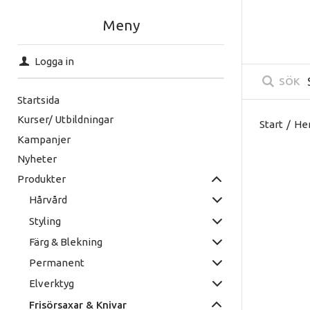
Meny
Logga in
SÖK
Startsida
Kurser/ Utbildningar
Start
/
He
Kampanjer
Nyheter
Produkter
Hårvård
Styling
Färg & Blekning
Permanent
Elverktyg
Frisörsaxar & Knivar