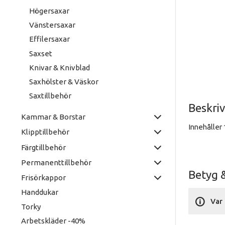
Högersaxar
Vänstersaxar
Effilersaxar
Saxset
Knivar & Knivblad
Saxhölster & Väskor
Saxtillbehör
Beskri
Kammar & Borstar
Innehåller 
Klipptillbehör
Färgtillbehör
Permanenttillbehör
Betyg 
Frisörkappor
Handdukar
Var 
Torky
Arbetskläder -40%