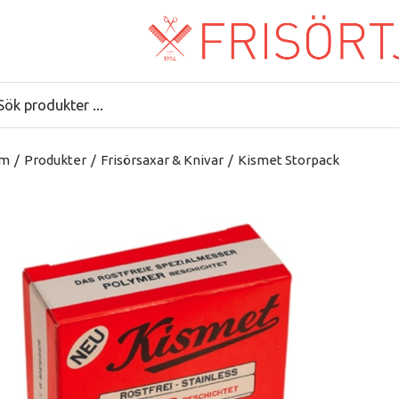
m
/
Produkter
/
Frisörsaxar & Knivar
/
Kismet Storpack