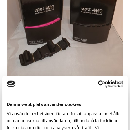
Saxhölster Free Hand Rosa
21840-0
Denna webbplats använder cookies
Vi använder enhetsidentifierare för att anpassa innehållet
SÄTT ETT BETYG
och annonserna till användarna, tillhandahålla funktioner
för sociala medier och analysera vår trafik. Vi