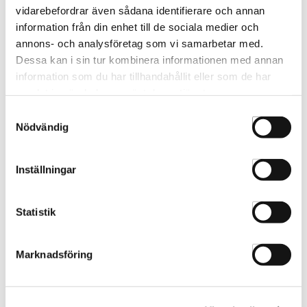
vidarebefordrar även sådana identifierare och annan
information från din enhet till de sociala medier och
PRODUKTFRÅGA
annons- och analysföretag som vi samarbetar med.
Dessa kan i sin tur kombinera informationen med annan
information som du har tillhandahållit eller som de har
Beskrivning
samlat in när du har använt deras tjänster.
Samtyckesval
Ett hårt saxhölster som ligger bra längs kroppen. Plats för 4
Nödvändig
stycken saxar samt ett antal kammar.
Inställningar
Betyg & kommentarer
Statistik
Var först med att betygsätta denna produkt.
Marknadsföring
För att ange betyg för produkten behöver ni