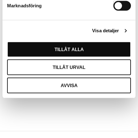
Var först med att betygsätta denna produkt.
Marknadsföring
Visa detaljer
För att ange betyg för produkten behöver ni
vara inloggad.
TILLÅT ALLA
LOGGA IN
SKAPA KONTO
TILLÅT URVAL
AVVISA