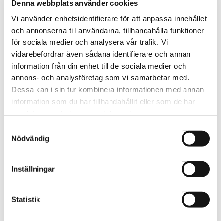
Denna webbplats använder cookies
Vi använder enhetsidentifierare för att anpassa innehållet
och annonserna till användarna, tillhandahålla funktioner
PRODUKTFRÅGA
för sociala medier och analysera vår trafik. Vi
vidarebefordrar även sådana identifierare och annan
information från din enhet till de sociala medier och
annons- och analysföretag som vi samarbetar med.
Beskrivning
Egenskaper
Dessa kan i sin tur kombinera informationen med annan
information som du har tillhandahållit eller som de har
samlat in när du har använt deras tjänster.
Beskrivning
Samtyckesval
Shorai Ergonomic är ett bra val för dig som vill ha en bra och
Nödvändig
prisvärd klippsax. Saxen har en bra ergonomisk design.
Materialets kvalitet gör att saxen håller skärpan länge och
Inställningar
klipper alla hårtyper. Saxen har ett fast fingerstöd.
Betyg & kommentarer
Statistik