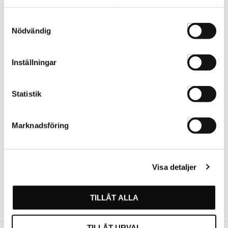
samlat in när du har använt deras tjänster.
Var först med att betygsätta denna produkt.
Samtyckesval
Nödvändig
Inställningar
För att ange betyg för produkten behöver ni
vara inloggad.
Statistik
LOGGA IN
SKAPA KONTO
Marknadsföring
Visa detaljer
TILLÅT ALLA
TILLÅT URVAL