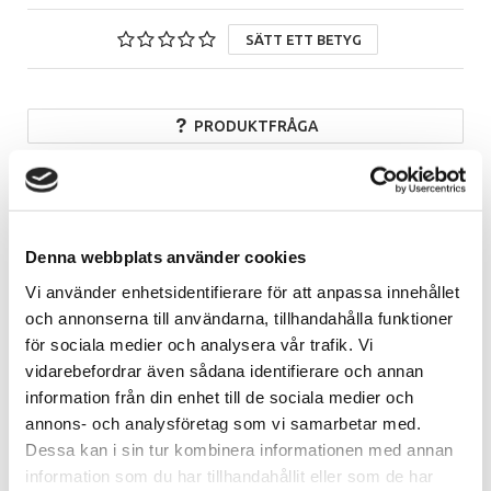
SÄTT ETT BETYG
PRODUKTFRÅGA
Beskrivning
Egenskaper
Denna webbplats använder cookies
Vi använder enhetsidentifierare för att anpassa innehållet
Beskrivning
och annonserna till användarna, tillhandahålla funktioner
Yasaka SM-55 är en rak sax med cobalt stainless steel.
för sociala medier och analysera vår trafik. Vi
Detta är en fantastiskt skön sax att klippa med. Den ligger
vidarebefordrar även sådana identifierare och annan
väldigt bra i handen och håller en väldigt hög kvalité. 5,5 tum.
information från din enhet till de sociala medier och
annons- och analysföretag som vi samarbetar med.
Dessa kan i sin tur kombinera informationen med annan
Betyg & kommentarer
information som du har tillhandahållit eller som de har