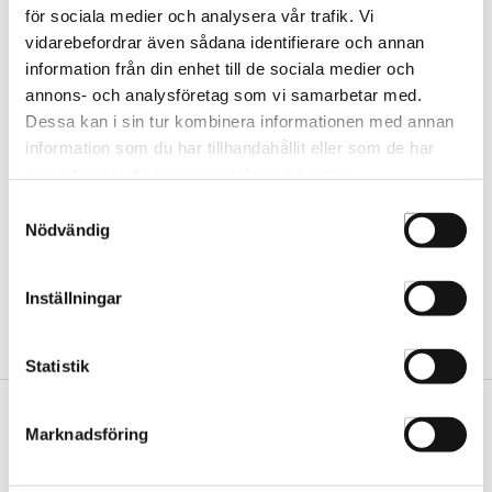
för sociala medier och analysera vår trafik. Vi
vidarebefordrar även sådana identifierare och annan
information från din enhet till de sociala medier och
Presentkort Just For Men
annons- och analysföretag som vi samarbetar med.
24-p
22088
Dessa kan i sin tur kombinera informationen med annan
information som du har tillhandahållit eller som de har
samlat in när du har använt deras tjänster.
Samtyckesval
Nödvändig
Inställningar
Statistik
Marknadsföring
Vår butik
Hässleholm