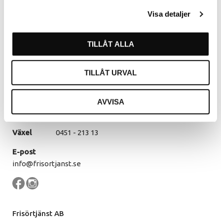
Kommendörsgatan 9
Visa detaljer
281 35 Hässleholm
Öppettider
TILLÅT ALLA
Måndag - Torsdag
07.30 - 16.00
Fredag
07.30 - 14.30
TILLÅT URVAL
Lunch
12.00 - 13.00
AVVISA
Kontakt
Växel
0451 - 213 13
E-post
info@frisortjanst.se
Frisörtjänst AB