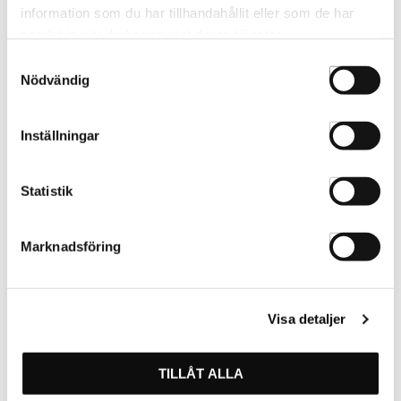
information som du har tillhandahållit eller som de har
samlat in när du har använt deras tjänster.
Samtyckesval
Nödvändig
Hårband Dutt-Styler Svart
196013
Inställningar
Smidigt hårband som man
Statistik
enkelt sätter upp sitt hår
med.
Marknadsföring
Visa detaljer
TILLÅT ALLA