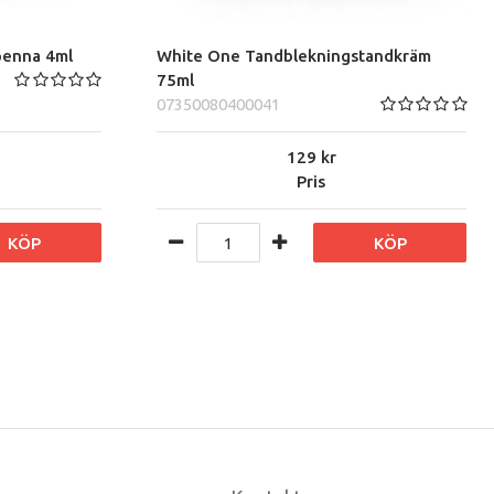
penna 4ml
White One Tandblekningstandkräm
75ml
07350080400041
129
Pris
KÖP
KÖP