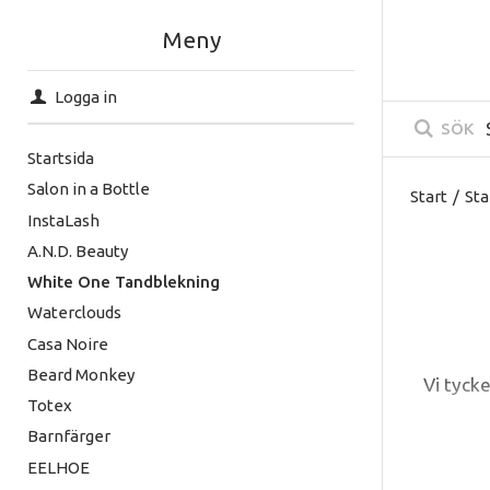
Meny
Logga in
SÖK
Startsida
Salon in a Bottle
Start
/
Sta
InstaLash
A.N.D. Beauty
White One Tandblekning
Waterclouds
Casa Noire
Beard Monkey
Vi tycke
Totex
Barnfärger
White 
EELHOE