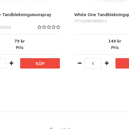
 Tandblekningsmunspray
White One Tandbleknings
07350080400034
00058
79
349
Pris
Pris
KÖP