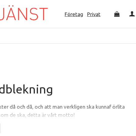
Företag
Privat
dblekning
kter då och då, och att man verkligen ska kunnaf örlita
 som de ska, detta är vårt motto!
g som utvecklar kosmetiska produkter med produkter