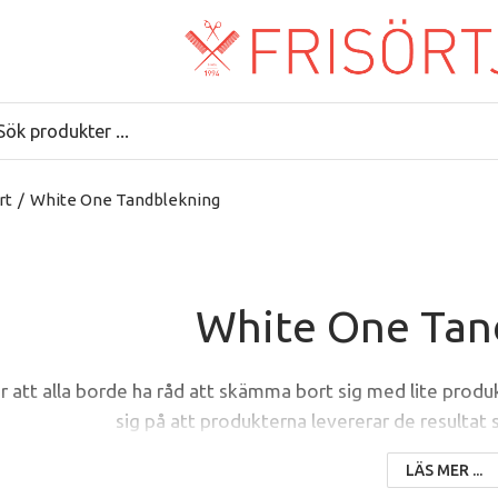
rt
/
White One Tandblekning
White One Tan
r att alla borde ha råd att skämma bort sig med lite produ
sig på att produkterna levererar de resultat
One® är nu ett trendsättande skönhets- och hälsoföreta
LÄS MER ...