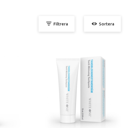
dkräm och Tandblekningsmunspray.
att säkerställa att de verkligen ger resultat. White
om alla gör otroliga resultat på ditt leende.
Filtrera
Sortera
 skämma bort sig, hemma, enkelt och prisvärt!