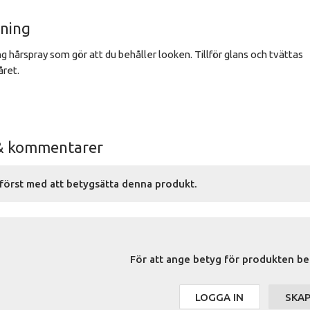
vning
g hårspray som gör att du behåller looken. Tillför glans och tvättas
året.
& kommentarer
först med att betygsätta denna produkt.
För att ange betyg för produkten be
LOGGA IN
SKA