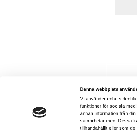
Vår butik
Denna webbplats använde
Hässlehol
Vi använder enhetsidentifie
Kommendö
funktioner för sociala medi
281 35 Hä
annan information från din
samarbetar med. Dessa kan
tillhandahållit eller som d