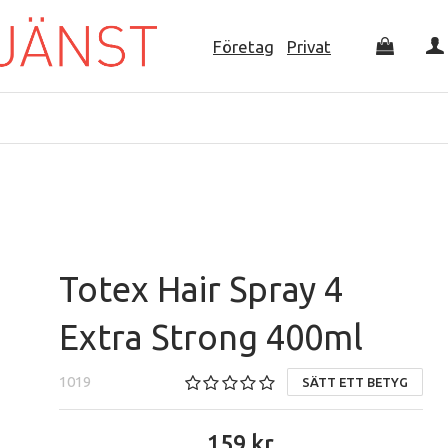
Företag
Privat
Totex Hair Spray 4
Extra Strong 400ml
1019
SÄTT ETT BETYG
159