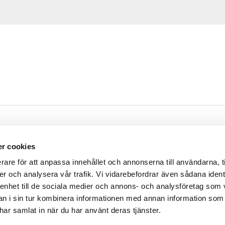
Öppettider
r cookies
m
Måndag - Torsdag
07.30 - 16.00
rare för att anpassa innehållet och annonserna till användarna, t
rsgatan 9
Fredag
07.30 - 14.30
er och analysera vår trafik. Vi vidarebefordrar även sådana ident
ssleholm
Lunch
12.00 - 13.00
 enhet till de sociala medier och annons- och analysföretag som 
 i sin tur kombinera informationen med annan information som
e har samlat in när du har använt deras tjänster.