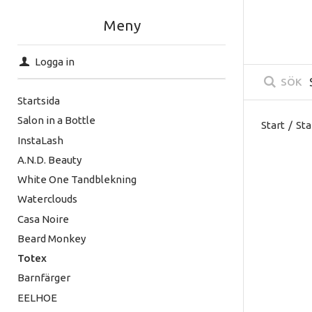
Meny
Logga in
SÖK
Startsida
Salon in a Bottle
Start
/
Sta
InstaLash
A.N.D. Beauty
White One Tandblekning
Waterclouds
Casa Noire
Beard Monkey
Totex
Barnfärger
EELHOE