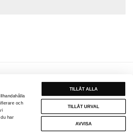
Kontakt
TILLÅT ALLA
Växel
0451 - 213 13
illhandahålla
ifierare och
E-post
TILLÅT URVAL
vi
info@frisortjanst.se
 du har
AVVISA