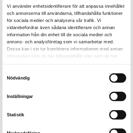
Vi använder enhetsidentifierare för att anpassa innehållet
och annonserna till användarna, tillhandahålla funktioner
FÄRGSPRAY
NEONGELÈ
för sociala medier och analysera vår trafik. Vi
vidarebefordrar även sådana identifierare och annan
information från din enhet till de sociala medier och
annons- och analysföretag som vi samarbetar med.
Dessa kan i sin tur kombinera informationen med annan
information som du har tillhandahållit eller som de har
samlat in när du har använt deras tjänster.
Samtyckesval
Nödvändig
HAIR CHALK FÄRGPUCKAR
Inställningar
Statistik