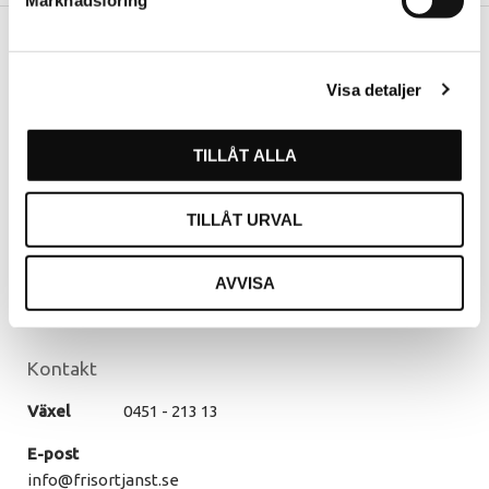
Marknadsföring
Vår butik
Visa detaljer
Hässleholm
Kommendörsgatan 9
TILLÅT ALLA
281 35 Hässleholm
Öppettider
TILLÅT URVAL
Måndag - Torsdag
07.30 - 16.00
Fredag
07.30 - 14.30
AVVISA
Lunch
12.00 - 13.00
Kontakt
Växel
0451 - 213 13
E-post
info@frisortjanst.se