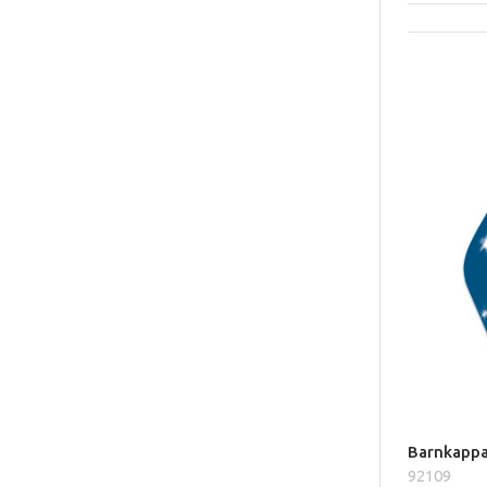
Barnkappa
92109