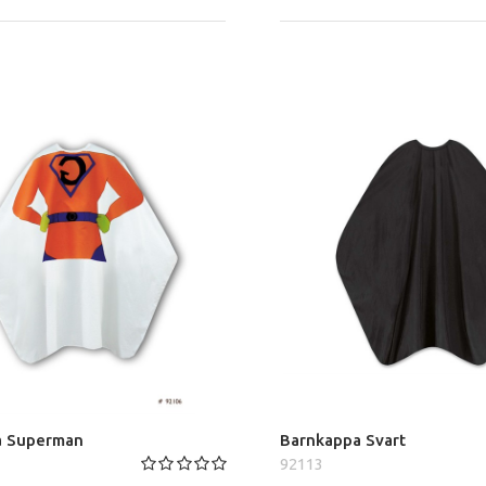
a Superman
Barnkappa Svart
92113