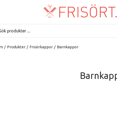
m
/
Produkter
/
Frisörkappor
/
Barnkappor
Barnkap