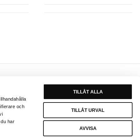
Kontakt
TILLÅT ALLA
Växel
0451 - 213 13
illhandahålla
ifierare och
E-post
TILLÅT URVAL
vi
info@frisortjanst.se
 du har
AVVISA