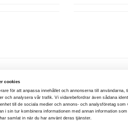
Öppettider
r cookies
m
Måndag - Torsdag
07.30 - 16.00
rare för att anpassa innehållet och annonserna till användarna, t
rsgatan 9
Fredag
07.30 - 14.30
er och analysera vår trafik. Vi vidarebefordrar även sådana ident
ssleholm
Lunch
12.00 - 13.00
 enhet till de sociala medier och annons- och analysföretag som 
 i sin tur kombinera informationen med annan information som
e har samlat in när du har använt deras tjänster.