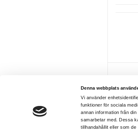
Vår butik
Denna webbplats använde
Hässlehol
Vi använder enhetsidentifie
Kommendö
funktioner för sociala medi
281 35 Hä
annan information från din
samarbetar med. Dessa kan
tillhandahållit eller som d