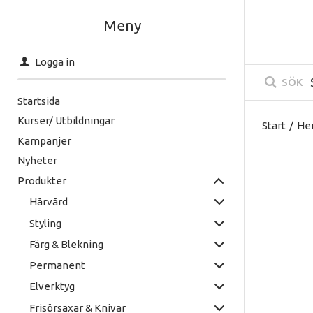
Meny
Logga in
SÖK
Startsida
Kurser/ Utbildningar
Start
/
He
Kampanjer
Nyheter
Produkter
Hårvård
Styling
Färg & Blekning
Permanent
Elverktyg
Frisörsaxar & Knivar