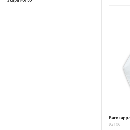
Skapa konto
Barnkapp
92106