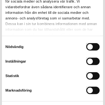
för sociala medier och analysera vår trafik. Vi
vidarebefordrar även sådana identifierare och annan
information från din enhet till de sociala medier och
annons- och analysföretag som vi samarbetar med.
Migiwa Sax Left
Migiwa Sax Swivel
Dessa kan i sin tur kombinera informationen med annan
MIGIWA LEFT
MIGIWA SWIVEL
information som du har tillhandahållit eller som de har
samlat in när du har använt deras tjänster.
Samtyckesval
Nödvändig
VÄLJ
VÄLJ
Inställningar
Statistik
Marknadsföring