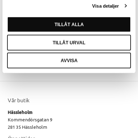
Migiwa Set 5,5+6,0
Migiwa Set 6,0+6,0
Visa detaljer
MGW-SET55OS
MGW-SET60OS
TILLÅT ALLA
TILLÅT URVAL
AVVISA
Vår butik
Hässleholm
Kommendörsgatan 9
281 35 Hässleholm