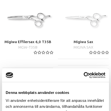
elegans, så att varje klipp flyter fram likt vatten.
En ny typ av handtagsergonomi har skapats för
MIGIWA-saxarna, vilket säkerställer perfekt
säkerhet och stabilitet vid klippning. De fyra
saxversionerna med totalt sju modeller inkluderar
saxar för både höger- och vänsterhänta användare,
Migiwa Effilersax 6,0 T35B
Migiwa Sax
samt speciella svivelsaxar (med roterande tumring)
MGW-T35B
MIGIVA SAX
och en textureringssax. Sortimentet erbjuder
därmed rätt frisörverktyg för professionella (unga)
stylister för att optimera otaliga hårstilar.
VÄLJ
Denna webbplats använder cookies
Vi använder enhetsidentifierare för att anpassa innehållet
och annonserna till användarna, tillhandahålla funktioner