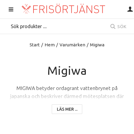
SÖK
Start
/
Hem
/
Varumärken
/
Migiwa
Migiwa
MIGIWA betyder ordagrant vattenbrynet på
japanska och beskriver därmed mötesplatsen där
vatten och land möts. Denna bild betonar idén
LÄS MER ...
bakom den innovativa designen av handtaget: en
mjukt böjd, nästan vågliknande form som ger saxen
dess karakteristiska ergonomi och estetiska