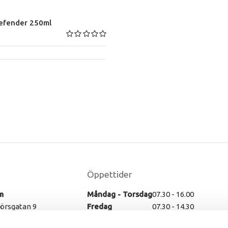
efender 250ml
Öppettider
m
Måndag - Torsdag
07.30 - 16.00
rsgatan 9
Fredag
07.30 - 14.30
ssleholm
Lunch
12.00 - 13.00