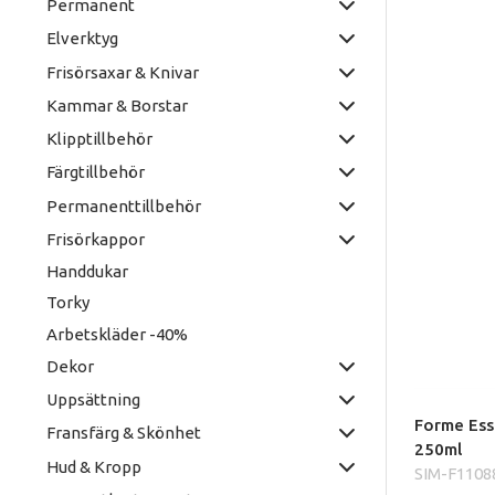
Permanent
Elverktyg
Frisörsaxar & Knivar
Kammar & Borstar
Klipptillbehör
Färgtillbehör
Permanenttillbehör
Frisörkappor
Handdukar
Torky
Arbetskläder -40%
Dekor
Uppsättning
Forme Ess
Fransfärg & Skönhet
250ml
Hud & Kropp
SIM-F1108