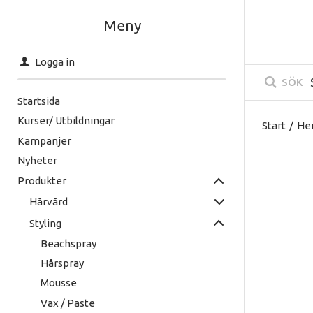
Meny
Logga in
SÖK
Startsida
Kurser/ Utbildningar
Start
/
He
Kampanjer
Nyheter
Produkter
Hårvård
Styling
Beachspray
Hårspray
Mousse
Vax / Paste