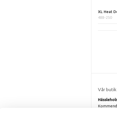
XL Heat D
488-250
Vår butik
Hässlehol
Kommendö
281 35 Hä