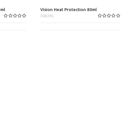
0ml
Vision Heat Protection 80ml
30639L