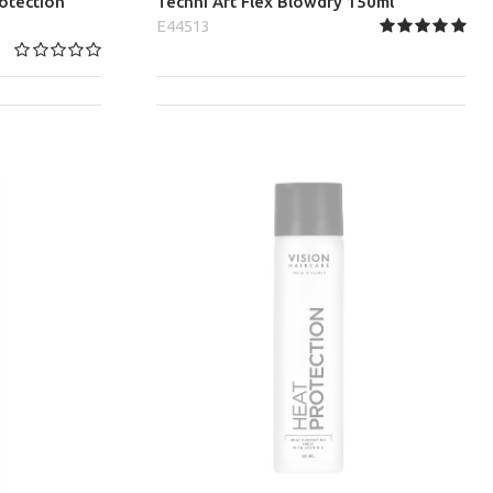
otection
Techni Art Flex Blowdry 150ml
E44513