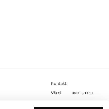
Kontakt
Växel
0451 - 213 13
E-post
info@frisortjanst.se