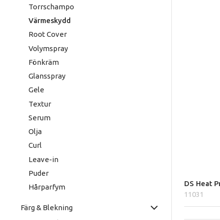
Torrschampo
Värmeskydd
Root Cover
Volymspray
Fönkräm
Glansspray
Gele
Textur
Serum
Olja
Curl
Leave-in
Puder
DS Heat P
Hårparfym
11031
Färg & Blekning