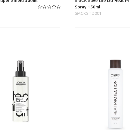
Super Shield 300ml
SMCK Save the Do Heat Pr
Spray 150ml
SMCKSTD001