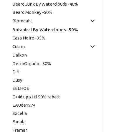
möjligh
Beard Junk By Waterclouds -40%
kontra
Beard Monkey -50%
ansvar
Blomdahl
Plastic
Botanical By Waterclouds -50%
Casa Noire -35%
Cutrin
Daikon
DermOrganic -50%
D:fi
Dusy
EELHOE
E+46 upp till 50% rabatt
EAUde1974
Excelia
Fanola
Framar