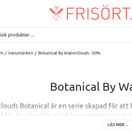
m
/
Varumärken
/
Botanical By Waterclouds -50%
Botanical By W
louds Botanical är en serie skapad för att 
d för de växande antal konsumenter som ön
et val att leva hälsosammare, värnar om mi
LÄS MER ...