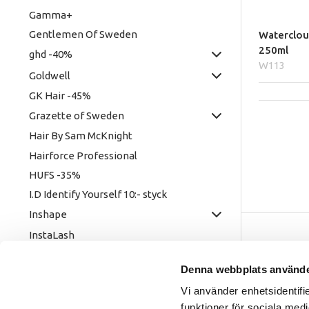
Gamma+
Gentlemen Of Sweden
Waterclou
250ml
ghd -40%
W113
Goldwell
GK Hair -45%
Grazette of Sweden
Hair By Sam McKnight
Hairforce Professional
HUFS -35%
I.D Identify Yourself 10:- styck
Inshape
InstaLash
Instant Retouch & Perfect Touch Up
Vår butik
Denna webbplats använde
IN:ON
Hässlehol
Vi använder enhetsidentifie
Jaguar
Kommendö
funktioner för sociala medi