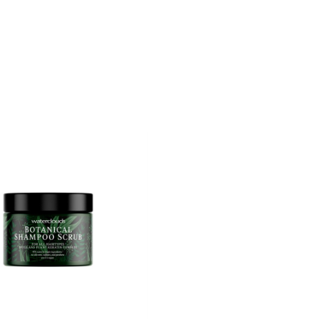
eten finns, men som inte heller vill välja 
 naturlighet. Waterclouds Botanical är sv
sfull hårvård. Waterclouds Botanicals flas
) återvunnen plast från havet, i ett försök