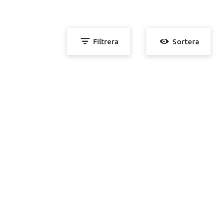
att mellan resultat och exklusivitet,
aret på den växande efterfrågan på
kor är tillverkade av OWP (Ocean Waste
Filtrera
Sortera
 att skapa en cirkulär leveranskedja.