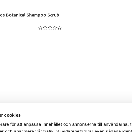
ds Botanical Shampoo Scrub
Öppettider
r cookies
m
Måndag - Torsdag
07.30 - 16.00
rare för att anpassa innehållet och annonserna till användarna, t
rsgatan 9
Fredag
07.30 - 14.30
er och analysera vår trafik. Vi vidarebefordrar även sådana ident