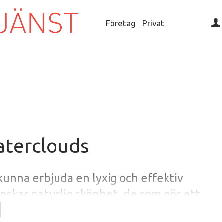
Företag
Privat
aterclouds
kunna erbjuda en lyxig och effektiv
skar naturlig skönhet, de som gör ett
ljön vill ge något tillbaka om