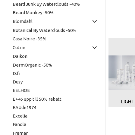
Beard Junk By Waterclouds -40%
Beard Monkey -50%
Blomdahl
Botanical By Waterclouds -50%
Casa Noire -35%
Cutrin
Daikon
DermOrganic -50%
D:fi
Dusy
EELHOE
E+46 upp till 50% rabatt
LIGHT
EAUde1974
Excelia
Fanola
Framar