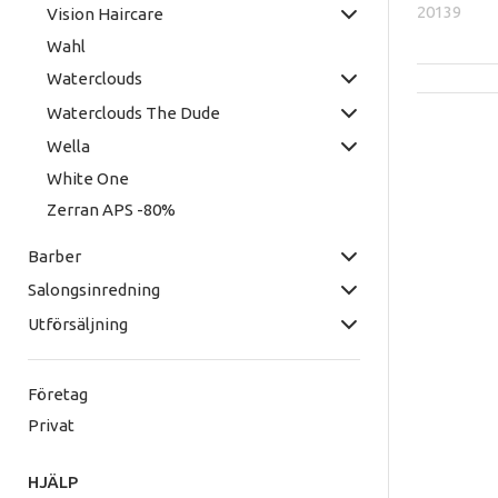
20139
Vision Haircare
Wahl
Waterclouds
Waterclouds The Dude
Wella
White One
Zerran APS -80%
Barber
Salongsinredning
Utförsäljning
Företag
Privat
HJÄLP