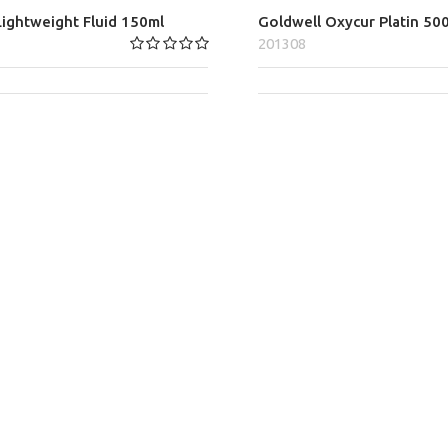
Lightweight Fluid 150ml
Goldwell Oxycur Platin 50
201308