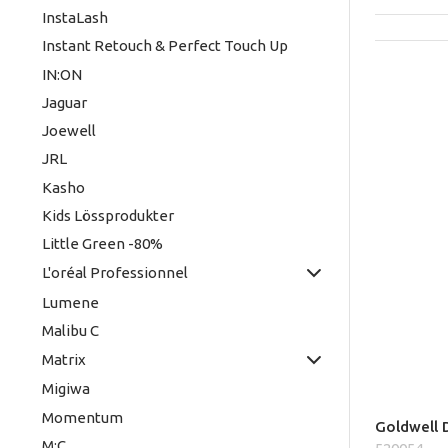
InstaLash
Instant Retouch & Perfect Touch Up
IN:ON
Jaguar
Joewell
JRL
Kasho
Kids Lössprodukter
Little Green -80%
L'oréal Professionnel
Lumene
Malibu C
Matrix
Migiwa
Momentum
Goldwell 
M:C