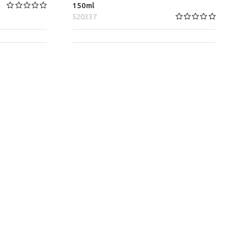
150ml
520337