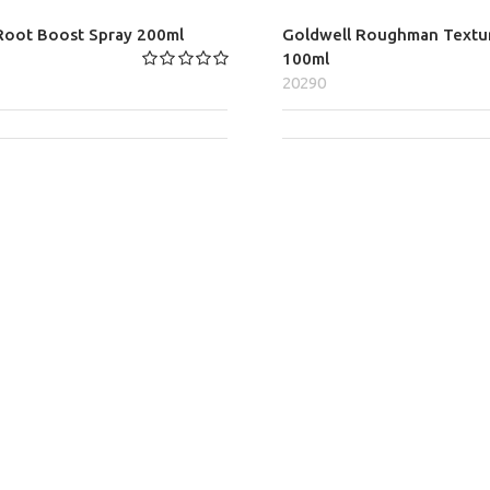
Root Boost Spray 200ml
Goldwell Roughman Textur
100ml
20290