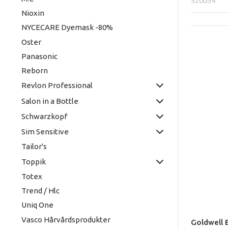
520054
Nioxin
NYCECARE Dyemask -80%
Oster
Panasonic
Reborn
Revlon Professional
Salon in a Bottle
Schwarzkopf
Sim Sensitive
Tailor's
Toppik
Totex
Trend / Hlc
Uniq One
Vasco Hårvårdsprodukter
Goldwell 