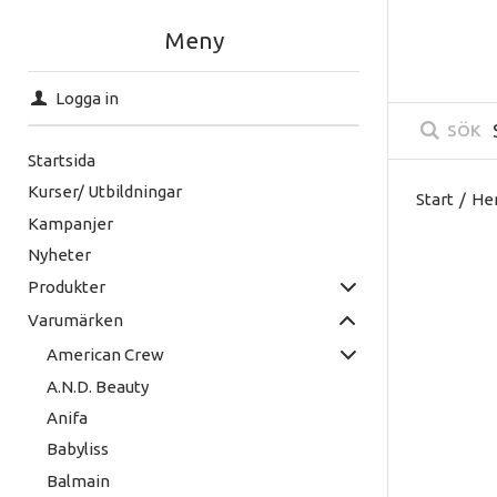
Meny
Logga in
SÖK
Startsida
Kurser/ Utbildningar
Start
/
He
Kampanjer
Nyheter
Produkter
Varumärken
American Crew
A.N.D. Beauty
Anifa
Babyliss
Balmain