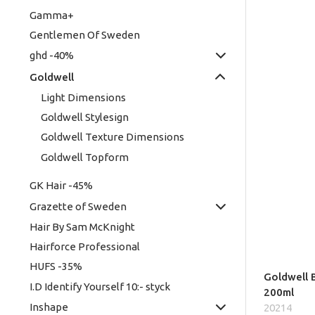
Gamma+
Gentlemen Of Sweden
ghd -40%
Goldwell
Light Dimensions
Goldwell Stylesign
Goldwell Texture Dimensions
Goldwell Topform
GK Hair -45%
Grazette of Sweden
Hair By Sam McKnight
Hairforce Professional
HUFS -35%
Goldwell 
I.D Identify Yourself 10:- styck
200ml
Inshape
20214