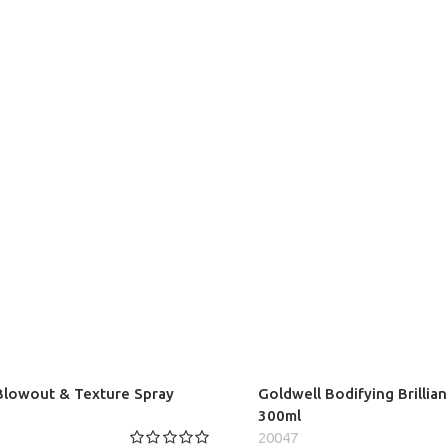
Blowout & Texture Spray
Goldwell Bodifying Brilli
300ml
20047