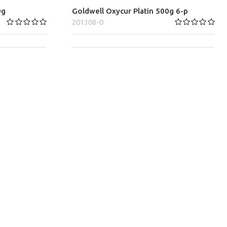
0g
Goldwell Oxycur Platin 500g 6-p
201308-0