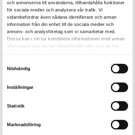
och annonserna till användarna, tillhandahålla funktioner
för sociala medier och analysera vår trafik. Vi
vidarebefordrar även sådana identifierare och annan
information från din enhet till de sociala medier och
annons- och analysföretag som vi samarbetar med.
Dessa kan i sin tur kombinera informationen med annan
information som du har tillhandahållit eller som de har
samlat in när du har använt deras tjänster.
Samtyckesval
Nödvändig
Inställningar
Matrix High Amplify
Inshape Volume Volume
Proformá 400ml
Spray 300ml
35480035
IS-10003
Statistik
Marknadsföring