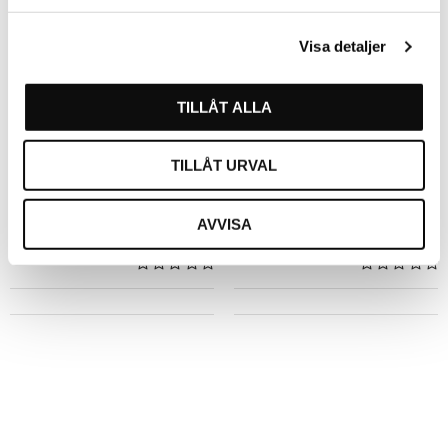
Visa detaljer
TILLÅT ALLA
TILLÅT URVAL
Inshape Volume Texture
Inshape Volume Root Lift
Boost 250ml
250ml
AVVISA
IS-10010
IS-10006