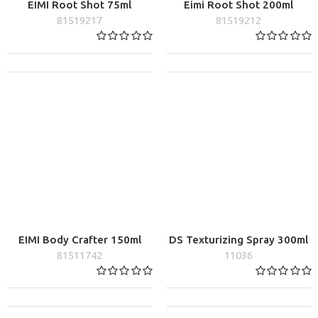
EIMI Root Shot 75ml
Eimi Root Shot 200ml
81519217
81519212
EIMI Body Crafter 150ml
DS Texturizing Spray 300ml
81511742
11036