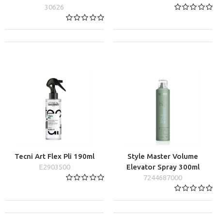
30626
Tecni Art Flex Pli 190ml
Style Master Volume
E2903500
Elevator Spray 300ml
7244687000