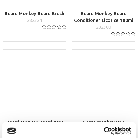
Beard Monkey Beard Brush
Beard Monkey Beard
282324
Conditioner Licorice 100ml
282300
Beard Monkey Beard Wax
Beard Monkey Hair
Pomade Lemongrass 60ml
Conditioner Lemongrass
282041
250ml