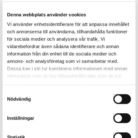
282768
Denna webbplats använder cookies
Vi använder enhetsidentifierare för att anpassa innehållet
och annonserna till användarna, tillhandahålla funktioner
för sociala medier och analysera vår trafik. Vi
vidarebefordrar även sådana identifierare och annan
information från din enhet till de sociala medier och
annons- och analysföretag som vi samarbetar med.
Dessa kan i sin tur kombinera informationen med annan
information som du har tillhandahållit eller som de har
samlat in när du har använt deras tjänster.
Samtyckesval
Nödvändig
Beard Monkey Hair Paste
Beard Monkey Moisturizing
100ml
Face Wash 100ml
282911
281983
Inställningar
Statistik