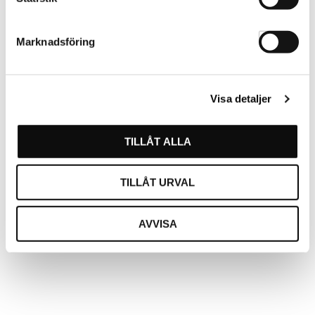
Marknadsföring
Visa detaljer
TILLÅT ALLA
Beard Monkey Mustasch
Beard Monkey Twistrazor
Wax 20g
Gold
TILLÅT URVAL
281709
281938
AVVISA