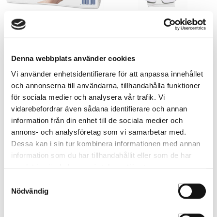
Pappershandduk Tork H2
Tork Dispender Hand Towel
190st
H2
153252
301080
Denna webbplats använder cookies
Vi använder enhetsidentifierare för att anpassa innehållet
och annonserna till användarna, tillhandahålla funktioner
för sociala medier och analysera vår trafik. Vi
vidarebefordrar även sådana identifierare och annan
information från din enhet till de sociala medier och
annons- och analysföretag som vi samarbetar med.
Dessa kan i sin tur kombinera informationen med annan
information som du har tillhandahållit eller som de har
samlat in när du har använt deras tjänster.
Samtyckesval
Nödvändig
Torky Liten
Torky Stor
100132
100134