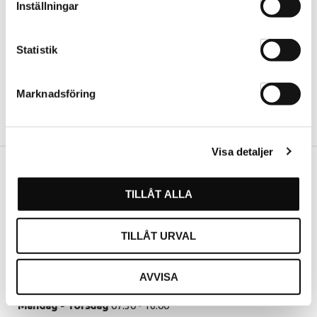
Inställningar
Statistik
Marknadsföring
Visa detaljer
Vår butik
TILLÅT ALLA
Hässleholm
Kommendörsgatan 9
TILLÅT URVAL
281 35 Hässleholm
AVVISA
Öppettider
Måndag - Torsdag
07.30 - 16.00