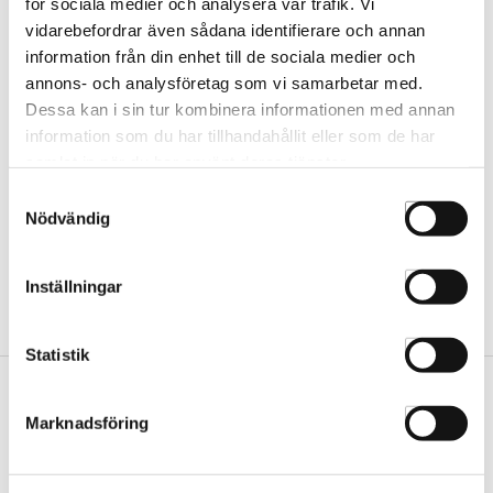
för sociala medier och analysera vår trafik. Vi
vidarebefordrar även sådana identifierare och annan
Pro Solutionist Instacure
information från din enhet till de sociala medier och
500ml
annons- och analysföretag som vi samarbetar med.
884486475411
Dessa kan i sin tur kombinera informationen med annan
information som du har tillhandahållit eller som de har
samlat in när du har använt deras tjänster.
Samtyckesval
Nödvändig
Inställningar
Statistik
Marknadsföring
Vår butik
Hässleholm