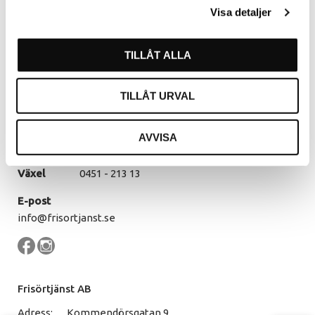
Kommendörsgatan 9
Visa detaljer
281 35 Hässleholm
Öppettider
TILLÅT ALLA
Måndag - Torsdag
07.30 - 16.00
Fredag
07.30 - 14.30
TILLÅT URVAL
Lunch
12.00 - 13.00
AVVISA
Kontakt
Växel
0451 - 213 13
E-post
info@frisortjanst.se
Frisörtjänst AB
Adress:
Kommendörsgatan 9