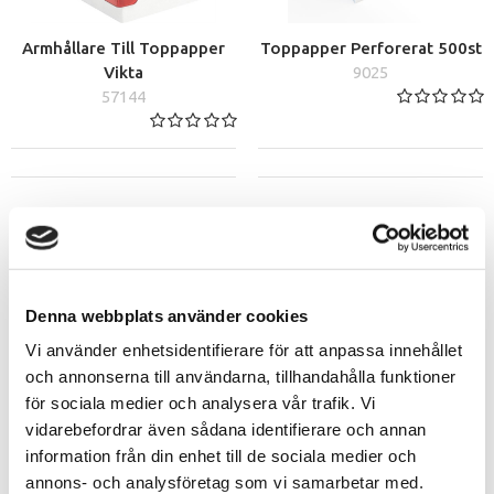
Armhållare Till Toppapper
Toppapper Perforerat 500st
Vikta
9025
57144
Denna webbplats använder cookies
Vi använder enhetsidentifierare för att anpassa innehållet
och annonserna till användarna, tillhandahålla funktioner
för sociala medier och analysera vår trafik. Vi
vidarebefordrar även sådana identifierare och annan
Toppapper Rosa 1000st
Toppapper Vikta 500st
information från din enhet till de sociala medier och
9024
57142
annons- och analysföretag som vi samarbetar med.