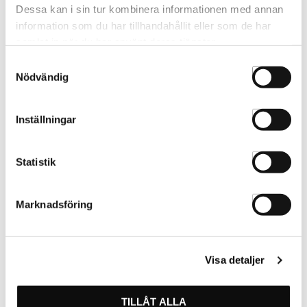
Dessa kan i sin tur kombinera informationen med annan
information som du har tillhandahållit eller som de har
samlat in när du har använt deras tjänster.
Samtyckesval
Nödvändig
Inställningar
Statistik
Toppapper Vita Släta 1000st
Marknadsföring
4330031
Visa detaljer
TILLÅT ALLA