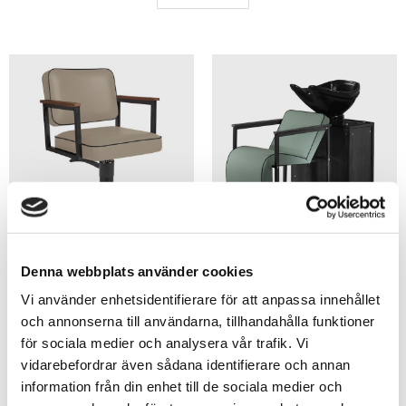
Vi har många års erfarenhet när det gäller inredning.
Funderar du på att köpa ny inredning till just er
salong så tveka inte att höra av er till oss. Vi hjälper
er hela vägen. Leveranstiden är ca 4 veckor. Vi har
även samarbete med Ikano Bank om man skulle
vilja leasa eller hyra varorna.
KLIPPSTOLAR
SHAMPONERINGAR
Klicka på länken och se hela Salon
Ambience utbud.
Denna webbplats använder cookies
Vi använder enhetsidentifierare för att anpassa innehållet
https://www.salonambience.com/eng/home
och annonserna till användarna, tillhandahålla funktioner
för sociala medier och analysera vår trafik. Vi
vidarebefordrar även sådana identifierare och annan
information från din enhet till de sociala medier och