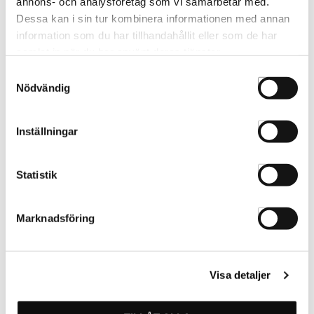
annons- och analysföretag som vi samarbetar med.
Dessa kan i sin tur kombinera informationen med annan
information som du har tillhandahållit eller som de har
samlat in när du har använt deras tjänster.
Samtyckesval
Nödvändig
ARBETSPLATSER
KASSADISKAR
Inställningar
Statistik
Marknadsföring
SALON AMBIENCE
KAMPANJER
Visa detaljer