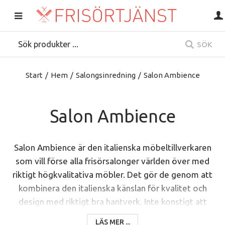
SÖK
Start
/
Hem
/
Salongsinredning
/
Salon Ambience
Salon Ambience
Salon Ambience är den italienska möbeltillverkaren
som vill förse alla frisörsalonger världen över med
riktigt högkvalitativa möbler. Det gör de genom att
kombinera den italienska känslan för kvalitet och
design med riktigt bra hantverk. Inte konstigt att
deras möbler finns i mer än 100 länder.
LÄS MER ...