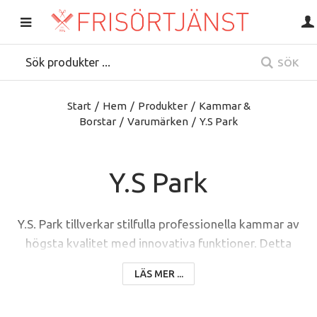
SÖK
Start
/
Hem
/
Produkter
/
Kammar &
Borstar
/
Varumärken
/
Y.S Park
Y.S Park
Y.S. Park tillverkar stilfulla professionella kammar av
högsta kvalitet med innovativa funktioner. Detta
kombinerat med egenproducerade frisörtillbehör
LÄS MER ...
underlättar din stund på salongen.