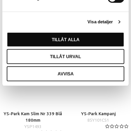
YS-Park Kam Nr 339 Röd
YS-Park Kam Nr 339 Svart
180mm
Carbon 180mm
Visa detaljer
85Y339R
85Y339B
TILLÅT ALLA
TILLÅT URVAL
AVVISA
YS-Park Kam Slim Nr 339 Blå
YS-Park Kampanj
180mm
85Y101CS1
YSP1493