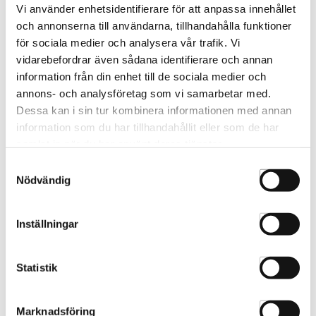
Vi använder enhetsidentifierare för att anpassa innehållet
och annonserna till användarna, tillhandahålla funktioner
för sociala medier och analysera vår trafik. Vi
vidarebefordrar även sådana identifierare och annan
information från din enhet till de sociala medier och
YS-Park Kam Nr 339 Lila
YS-Park Kam Nr 339 Rosa
annons- och analysföretag som vi samarbetar med.
180mm
180mm
Dessa kan i sin tur kombinera informationen med annan
85Y339L
85Y339W
information som du har tillhandahållit eller som de har
samlat in när du har använt deras tjänster.
Samtyckesval
Nödvändig
Inställningar
Statistik
Marknadsföring