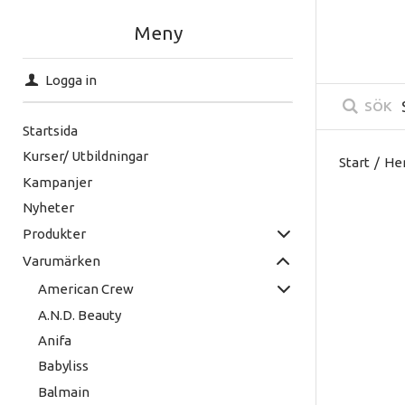
Meny
Logga in
SÖK
Startsida
Kurser/ Utbildningar
Start
/
He
Kampanjer
Nyheter
Produkter
Varumärken
American Crew
A.N.D. Beauty
Anifa
Babyliss
Balmain