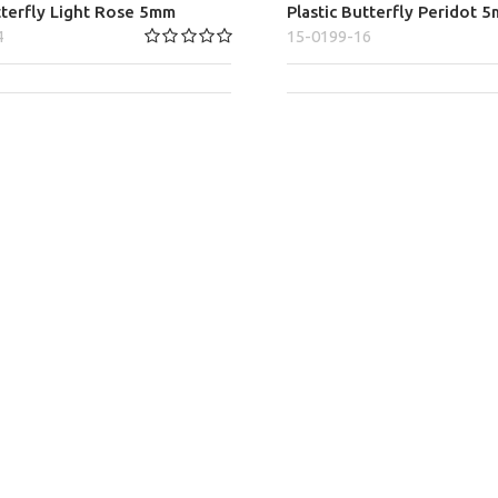
tterfly Light Rose 5mm
Plastic Butterfly Peridot 
4
15-0199-16