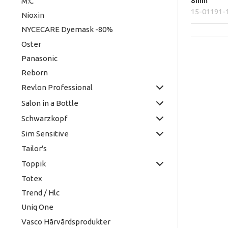
8mm
M:C
15-01191-
Nioxin
NYCECARE Dyemask -80%
Oster
Panasonic
Reborn
Revlon Professional
Salon in a Bottle
Schwarzkopf
Sim Sensitive
Tailor's
Toppik
Totex
Trend / Hlc
Uniq One
Vasco Hårvårdsprodukter