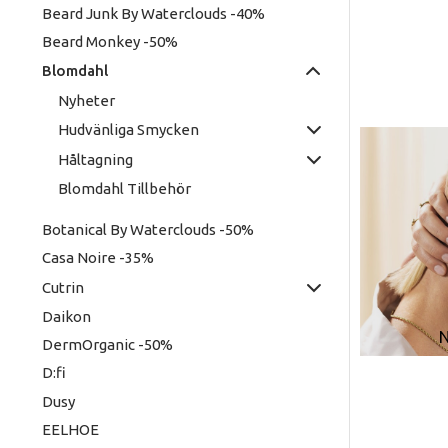
Beard Junk By Waterclouds -40%
Beard Monkey -50%
Blomdahl
Nyheter
Hudvänliga Smycken
Håltagning
Blomdahl Tillbehör
Botanical By Waterclouds -50%
Casa Noire -35%
Cutrin
Daikon
DermOrganic -50%
D:fi
Dusy
EELHOE