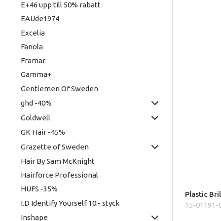
E+46 upp till 50% rabatt
EAUde1974
Excelia
Fanola
Framar
Gamma+
Gentlemen Of Sweden
ghd -40%
Goldwell
GK Hair -45%
Grazette of Sweden
Hair By Sam McKnight
Hairforce Professional
HUFS -35%
Plastic Br
I.D Identify Yourself 10:- styck
15-01191-
Inshape