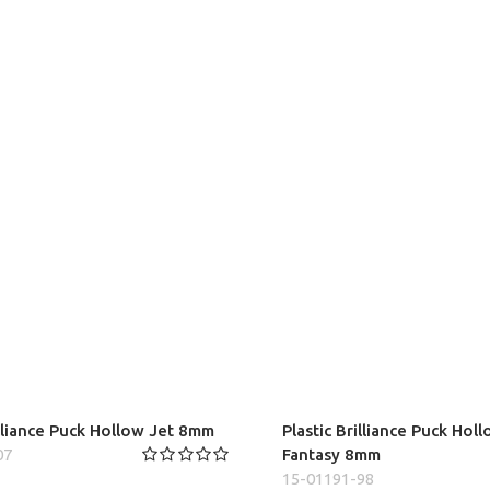
illiance Puck Hollow Jet 8mm
Plastic Brilliance Puck Hol
07
Fantasy 8mm
15-01191-98