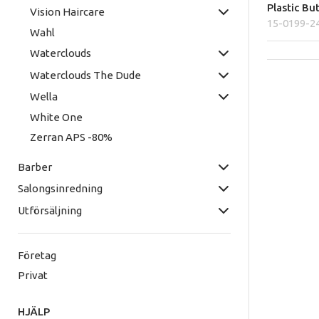
Plastic Bu
Vision Haircare
15-0199-2
Wahl
Waterclouds
Waterclouds The Dude
Wella
White One
Zerran APS -80%
Barber
Salongsinredning
Utförsäljning
Företag
Privat
HJÄLP