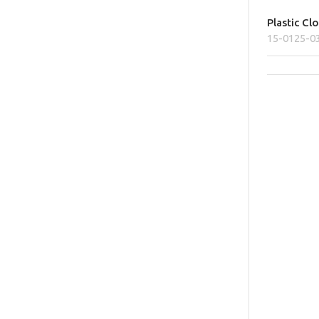
Plastic C
15-0125-0