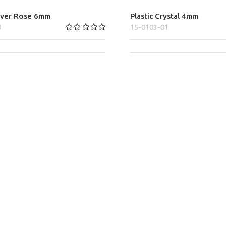
lover Rose 6mm
Plastic Crystal 4mm
3
15-0103-01