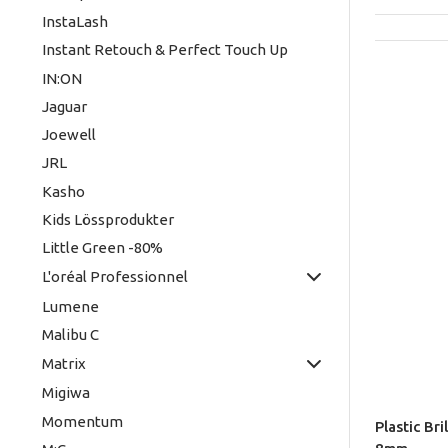
InstaLash
Instant Retouch & Perfect Touch Up
IN:ON
Jaguar
Joewell
JRL
Kasho
Kids Lössprodukter
Little Green -80%
L'oréal Professionnel
Lumene
Malibu C
Matrix
Migiwa
Momentum
Plastic Br