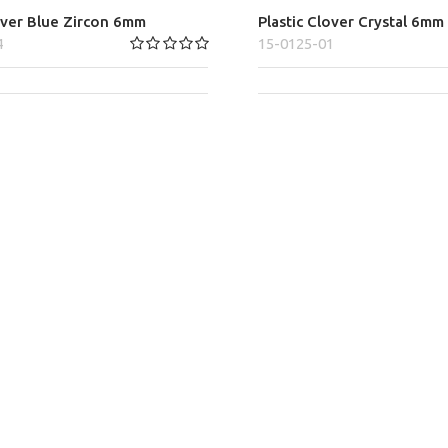
over Blue Zircon 6mm
Plastic Clover Crystal 6mm
4
15-0125-01