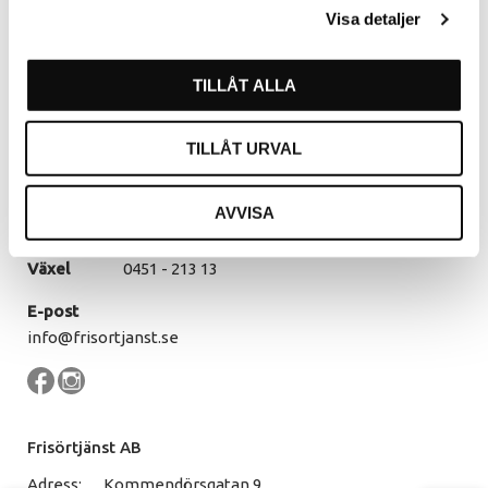
Kommendörsgatan 9
Visa detaljer
281 35 Hässleholm
Öppettider
TILLÅT ALLA
Måndag - Torsdag
07.30 - 16.00
Fredag
07.30 - 14.30
TILLÅT URVAL
Lunch
12.00 - 13.00
AVVISA
Kontakt
Växel
0451 - 213 13
E-post
info@frisortjanst.se
Frisörtjänst AB
Adress:
Kommendörsgatan 9