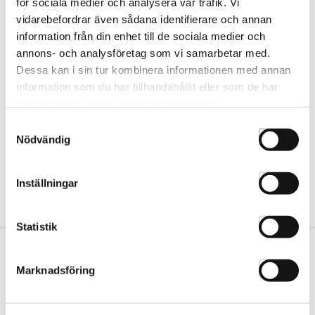
för sociala medier och analysera vår trafik. Vi
vidarebefordrar även sådana identifierare och annan
information från din enhet till de sociala medier och
Röd Klippkam Pro Tip 01
Röd Toupékam Pro Tip 03
annons- och analysföretag som vi samarbetar med.
2936
2937
Dessa kan i sin tur kombinera informationen med annan
information som du har tillhandahållit eller som de har
samlat in när du har använt deras tjänster.
Samtyckesval
Nödvändig
Inställningar
Statistik
Marknadsföring
Vår butik
Hässleholm