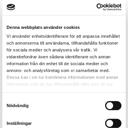
Barnkappa Soccer player
Fönstersticker Stor 27067
3850
27067
Denna webbplats använder cookies
Vi använder enhetsidentifierare för att anpassa innehållet
och annonserna till användarna, tillhandahålla funktioner
för sociala medier och analysera vår trafik. Vi
vidarebefordrar även sådana identifierare och annan
information från din enhet till de sociala medier och
annons- och analysföretag som vi samarbetar med.
Dessa kan i sin tur kombinera informationen med annan
information som du har tillhandahållit eller som de har
samlat in när du har använt deras tjänster.
Samtyckesval
Fönstersticker Stor 27068
Fönstersticker Stor 27070
Nödvändig
27068
27070
Inställningar