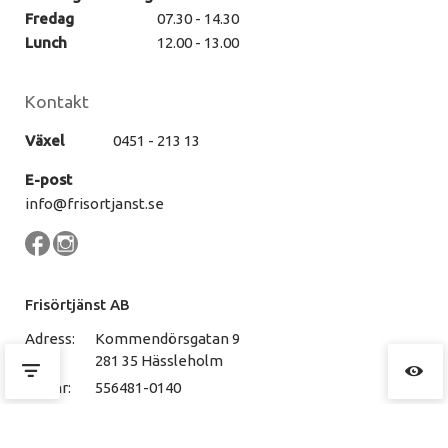
Fredag
07.30 - 14.30
Lunch
12.00 - 13.00
Kontakt
Växel
0451 - 213 13
E-post
info@frisortjanst.se
Frisörtjänst AB
Adress:
Kommendörsgatan 9
281 35 Hässleholm
Org.nr:
556481-0140