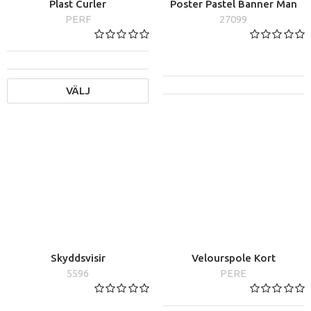
Plast Curler
Poster Pastel Banner Man
PERF
27099
VÄLJ
Skyddsvisir
Velourspole Kort
5596
PERE