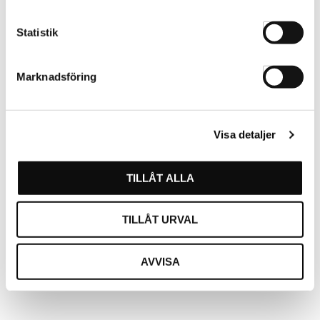
Statistik
Marknadsföring
Visa detaljer
Fönstersticker Stor 27072
Munskydd Svarta 10-p
TILLÅT ALLA
27072
5593
TILLÅT URVAL
AVVISA