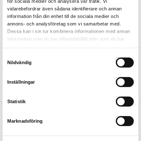
för sociala medier och analysera vår trafik. Vi
vidarebefordrar även sådana identifierare och annan
Matrix Miracle Creator Spray
information från din enhet till de sociala medier och
200ml
annons- och analysföretag som vi samarbetar med.
35480155
Dessa kan i sin tur kombinera informationen med annan
information som du har tillhandahållit eller som de har
samlat in när du har använt deras tjänster.
Samtyckesval
Nödvändig
Inställningar
Statistik
Marknadsföring
Vår butik
Hässleholm