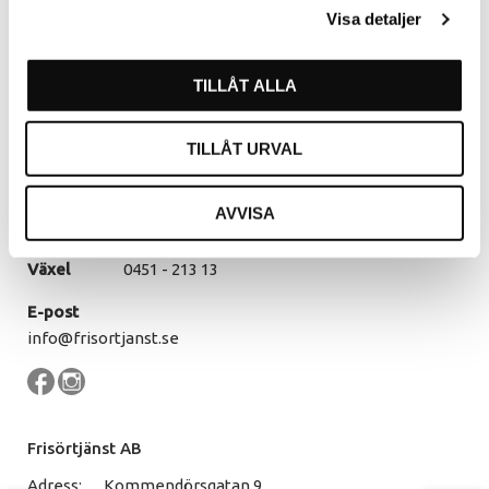
Kommendörsgatan 9
Visa detaljer
281 35 Hässleholm
Öppettider
TILLÅT ALLA
Måndag - Torsdag
07.30 - 16.00
Fredag
07.30 - 14.30
TILLÅT URVAL
Lunch
12.00 - 13.00
AVVISA
Kontakt
Växel
0451 - 213 13
E-post
info@frisortjanst.se
Frisörtjänst AB
Adress:
Kommendörsgatan 9