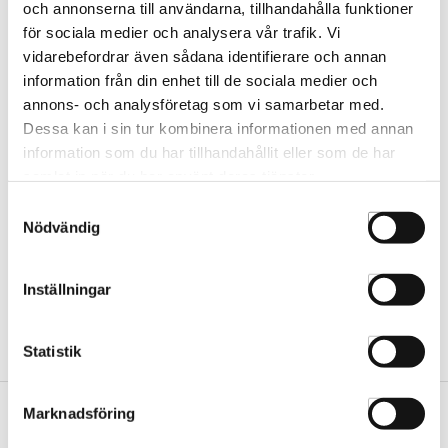
och annonserna till användarna, tillhandahålla funktioner
för sociala medier och analysera vår trafik. Vi
vidarebefordrar även sådana identifierare och annan
JRL Mixed Bristle Brush
JRL Mixed Bristle Brush
information från din enhet till de sociala medier och
Extra Long
Extra Long Kit
annons- och analysföretag som vi samarbetar med.
BRISTLE BRUSH
BRISTLE BRUSH103-0
Dessa kan i sin tur kombinera informationen med annan
information som du har tillhandahållit eller som de har
samlat in när du har använt deras tjänster.
Samtyckesval
VÄLJ
Nödvändig
Inställningar
Statistik
Marknadsföring
Vår butik