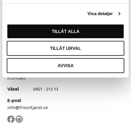
Hässleholm
Visa detaljer
Kommendörsgatan 9
281 35 Hässleholm
TILLÅT ALLA
Öppettider
Måndag - Torsdag
07.30 - 16.00
TILLÅT URVAL
Fredag
07.30 - 14.30
Lunch
12.00 - 13.00
AVVISA
Kontakt
Växel
0451 - 213 13
E-post
info@frisortjanst.se