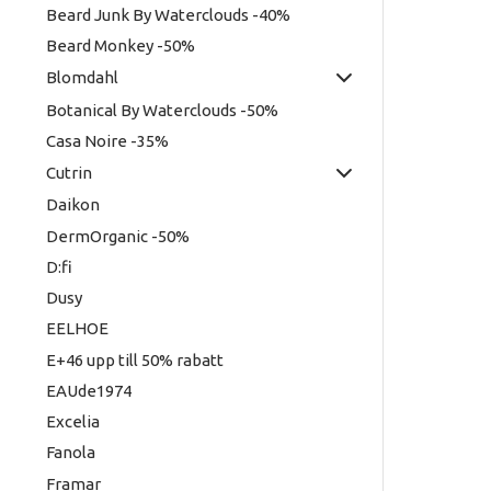
lösnings
Beard Junk By Waterclouds -40%
Beard Monkey -50%
Blomdahl
Botanical By Waterclouds -50%
Casa Noire -35%
Cutrin
Daikon
DermOrganic -50%
D:fi
Dusy
EELHOE
E+46 upp till 50% rabatt
EAUde1974
Excelia
Fanola
Framar