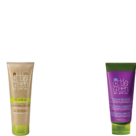
baserad hår & kroppsvård med de mest skonsamma pH-nivå