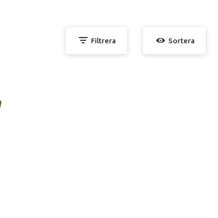
erna som kan jämföras med deras miljö före födseln.
Filtrera
Sortera