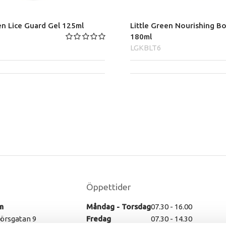
en Lice Guard Gel 125ml
Little Green Nourishing B
180ml
LGKBLT6
Öppettider
m
Måndag - Torsdag
07.30 - 16.00
rsgatan 9
Fredag
07.30 - 14.30