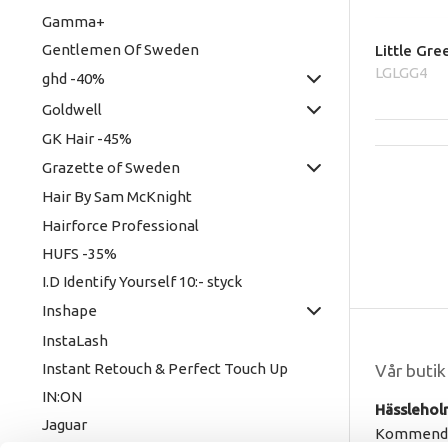
Gamma+
Gentlemen Of Sweden
Little Gre
LGLGG4
ghd -40%
Goldwell
GK Hair -45%
Grazette of Sweden
Hair By Sam McKnight
Hairforce Professional
HUFS -35%
I.D Identify Yourself 10:- styck
Inshape
InstaLash
Instant Retouch & Perfect Touch Up
Vår butik
IN:ON
Hässlehol
Jaguar
Kommendö