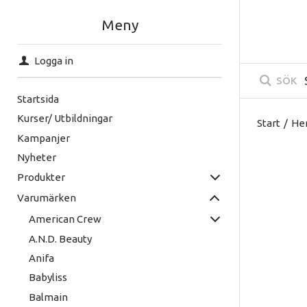
Meny
Logga in
SÖK
Startsida
Kurser/ Utbildningar
Start
/
He
Kampanjer
Nyheter
Produkter
Varumärken
American Crew
A.N.D. Beauty
Anifa
Babyliss
Little G
Balmain