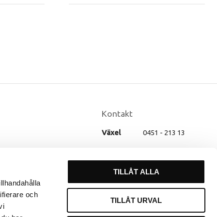
Kontakt
Växel
0451 - 213 13
E-post
info@frisortjanst.se
TILLÅT ALLA
illhandahålla
ifierare och
TILLÅT URVAL
vi