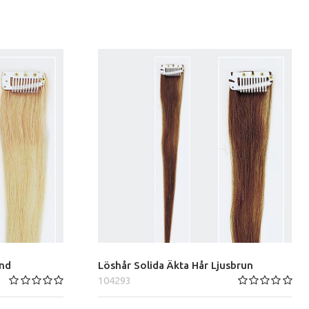
ond
Löshår Solida Äkta Hår Ljusbrun
104293