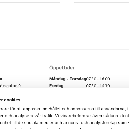
Öppettider
m
Måndag - Torsdag
07.30 - 16.00
rsgatan 9
Fredag
07.30 - 14.30
ssleholm
Lunch
12.00 - 13.00
r cookies
rare för att anpassa innehållet och annonserna till användarna, t
er och analysera vår trafik. Vi vidarebefordrar även sådana ident
 enhet till de sociala medier och annons- och analysföretag som 
st AB