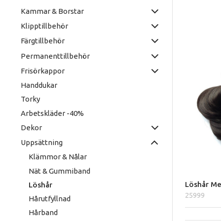
Kammar & Borstar
Klipptillbehör
Färgtillbehör
Permanenttillbehör
Frisörkappor
Handdukar
Torky
Arbetskläder -40%
Dekor
Uppsättning
Klämmor & Nålar
Nät & Gummiband
Löshår Me
Löshår
25999
Hårutfyllnad
Hårband