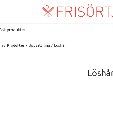
m
/
Produkter
/
Uppsättning
/
Löshår
Löshå