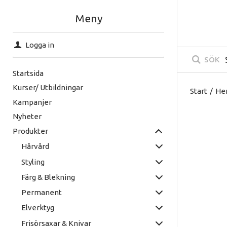
Meny
Logga in
SÖK
Startsida
Kurser/ Utbildningar
Start
/
He
Kampanjer
Nyheter
Produkter
Hårvård
Styling
Färg & Blekning
Permanent
Elverktyg
Frisörsaxar & Knivar