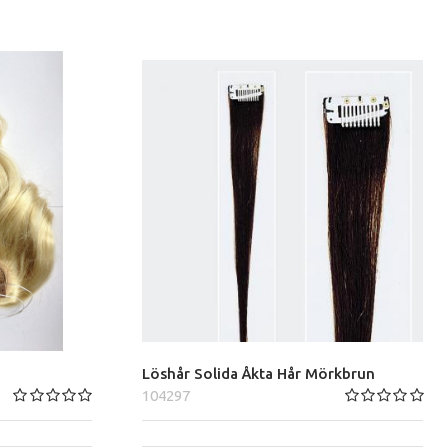
3
Löshår Solida Åkta Hår Mörkbrun
104297