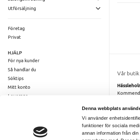
Utförsäljning
Företag
Privat
HJÄLP
För nya kunder
Så handlar du
Vår butik
Söktips
Hässlehol
Mitt konto
Kommendö
Leverans
281 35 Hä
Betalning
Denna webbplats använde
Säkerhet & Cookies
Vi använder enhetsidentifie
Kontakt
funktioner för sociala medi
Skapa konto
annan information från din
Frisörtjän