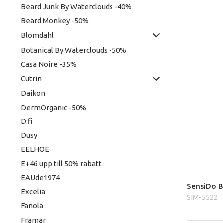
Beard Junk By Waterclouds -40%
Beard Monkey -50%
Blomdahl
Botanical By Waterclouds -50%
Casa Noire -35%
Cutrin
Daikon
DermOrganic -50%
D:fi
Dusy
EELHOE
E+46 upp till 50% rabatt
EAUde1974
SensiDo B
Excelia
SIM-5522
Fanola
Framar