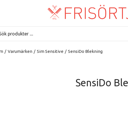
m
/
Varumärken
/
Sim Sensitive
/
SensiDo Blekning
SensiDo Bl