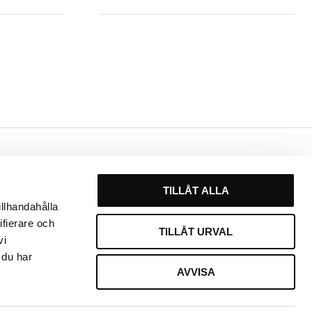
Kontakt
TILLÅT ALLA
Växel
0451 - 213 13
illhandahålla
ifierare och
E-post
TILLÅT URVAL
vi
info@frisortjanst.se
 du har
AVVISA