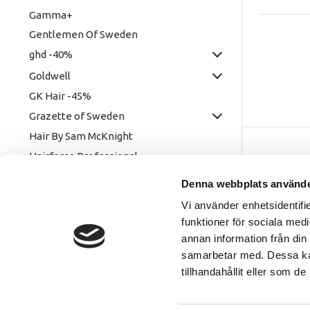
Gamma+
Gentlemen Of Sweden
ghd -40%
Goldwell
GK Hair -45%
Grazette of Sweden
Hair By Sam McKnight
Hairforce Professional
Vår butik
HUFS -35%
Denna webbplats använde
I.D Identify Yourself 10:- styck
Hässlehol
Vi använder enhetsidentifie
Kommendö
Inshape
funktioner för sociala medi
281 35 Hä
InstaLash
annan information från din
Instant Retouch & Perfect Touch Up
samarbetar med. Dessa kan
tillhandahållit eller som d
IN:ON
Jaguar