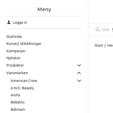
Meny
Logga in
SÖK
Startsida
Kurser/ Utbildningar
Start
/
He
Kampanjer
Nyheter
Produkter
Varumärken
American Crew
A.N.D. Beauty
Anifa
Babyliss
Balmain