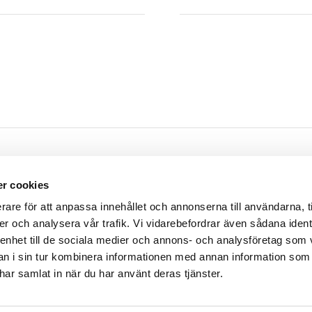
Öppettider
r cookies
m
Måndag - Torsdag
07.30 - 16.00
rare för att anpassa innehållet och annonserna till användarna, t
rsgatan 9
Fredag
07.30 - 14.30
er och analysera vår trafik. Vi vidarebefordrar även sådana ident
ssleholm
Lunch
12.00 - 13.00
 enhet till de sociala medier och annons- och analysföretag som 
 i sin tur kombinera informationen med annan information som
e har samlat in när du har använt deras tjänster.