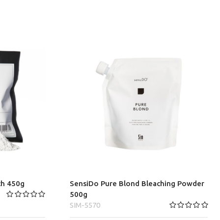
ch 450g
SensiDo Pure Blond Bleaching Powder
500g
SIM-5570