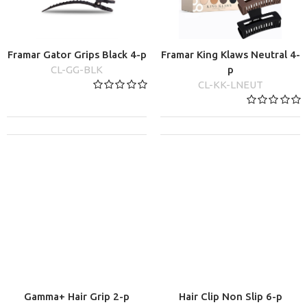
Framar Gator Grips Black 4-p
Framar King Klaws Neutral 4-
CL-GG-BLK
p
CL-KK-LNEUT
Gamma+ Hair Grip 2-p
Hair Clip Non Slip 6-p