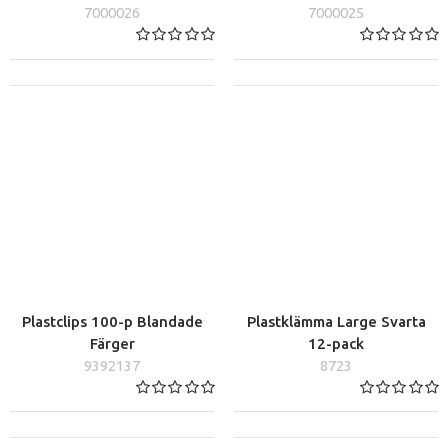
7000026
7000025
Plastclips 100-p Blandade
Plastklämma Large Svarta
Färger
12-pack
9392137
8723