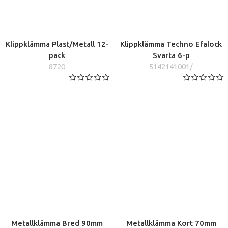
Klippklämma Plast/Metall 12-
Klippklämma Techno Efalock
pack
Svarta 6-p
8720
5142141001/
Metallklämma Bred 90mm
Metallklämma Kort 70mm