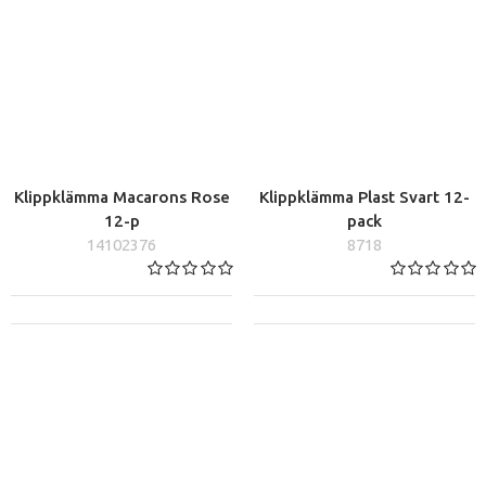
Klippklämma Macarons Rose
Klippklämma Plast Svart 12-
12-p
pack
14102376
8718