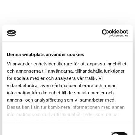
Hajklämma Rosa Efalock 6-p
Hajklämma Röd Efalock 6-p
5149141001
5148161001
Denna webbplats använder cookies
Vi använder enhetsidentifierare för att anpassa innehållet
och annonserna till användarna, tillhandahålla funktioner
för sociala medier och analysera vår trafik. Vi
vidarebefordrar även sådana identifierare och annan
information från din enhet till de sociala medier och
annons- och analysföretag som vi samarbetar med.
Dessa kan i sin tur kombinera informationen med annan
information som du har tillhandahållit eller som de har
samlat in när du har använt deras tjänster.
Samtyckesval