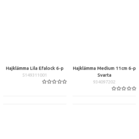
Hajklämma Lila Efalock 6-p
Hajklämma Medium 11cm 6-p
5149311001
Svarta
934097202