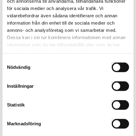
och annonserna till användarna, tillhandahålla funktioner
för sociala medier och analysera vår trafik. Vi
vidarebefordrar även sådana identifierare och annan
information från din enhet till de sociala medier och
annons- och analysföretag som vi samarbetar med.
Dessa kan i sin tur kombinera informationen med annan
information som du har tillhandahållit eller som de har
samlat in när du har använt deras tjänster.
Frottèhandduk Svart 12-p
Frottèhandduk Vinröd 12-p
Samtyckesval
8998
8998-1
Nödvändig
Inställningar
Statistik
Marknadsföring