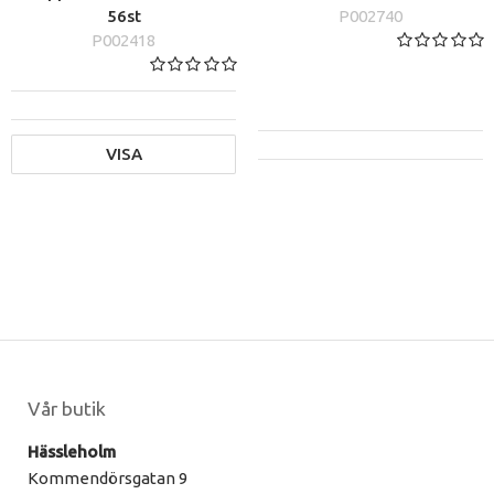
56st
P002740
P002418
VISA
Vår butik
Hässleholm
Kommendörsgatan 9