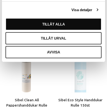
Visa detaljer
Frottèhandduk Vit 12-p
Pappershanddukar 60x30cm
8999
200st
TILLÅT ALLA
386030
TILLÅT URVAL
AVVISA
Sibel Clean All
Sibel Eco Style Handdukar
Pappershanddukar Rulle
Rulle 150st