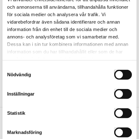
och annonserna till användarna, tillhandahålla funktioner
för sociala medier och analysera vår trafik. Vi
L'oréal Silver Shampoo
L'oréal Silver Shampoo
vidarebefordrar även sådana identifierare och annan
1500ml
300ml
information från din enhet till de sociala medier och
UDK02594
UDK02593
annons- och analysföretag som vi samarbetar med.
Dessa kan i sin tur kombinera informationen med annan
information som du har tillhandahållit eller som de har
samlat in när du har använt deras tjänster.
Samtyckesval
Nödvändig
Inställningar
Statistik
Vår butik
Marknadsföring
Hässleholm