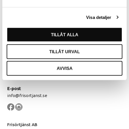
Kommendörsgatan 9
281 35 Hässleholm
Visa detaljer
Öppettider
TILLÅT ALLA
Måndag - Torsdag
07.30 - 16.00
Fredag
07.30 - 14.30
Lunch
12.00 - 13.00
TILLÅT URVAL
Kontakt
AVVISA
Växel
0451 - 213 13
E-post
info@frisortjanst.se
Frisörtjänst AB