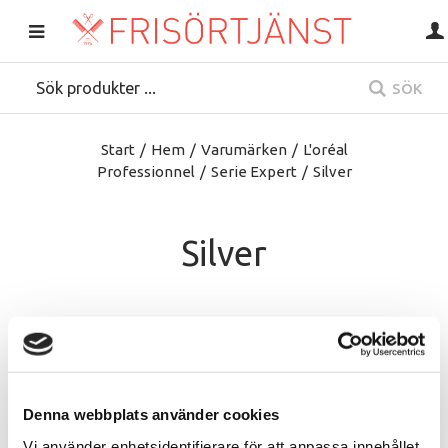
SÖK
Start
/
Hem
/
Varumärken
/
L'oréal
Professionnel
/
Serie Expert
/
Silver
Silver
Denna webbplats använder cookies
Vi använder enhetsidentifierare för att anpassa innehållet