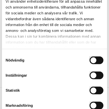
Vi använder enhetsidentifierare för att anpassa innehållet
och annonserna till användarna, tillhandahålla funktioner
för sociala medier och analysera vår trafik. Vi
Wella Welloxon 1000ml
vidarebefordrar även sådana identifierare och annan
WEL7
information från din enhet till de sociala medier och
annons- och analysföretag som vi samarbetar med.
Dessa kan i sin tur kombinera informationen med annan
information som du har tillhandahållit eller som de har
VÄLJ
samlat in när du har använt deras tjänster.
Samtyckesval
Nödvändig
Inställningar
Statistik
Vår butik
Marknadsföring