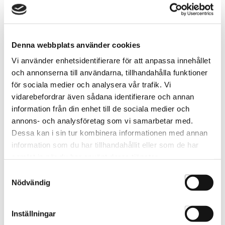
Färgkarta Cutrin
Färgkarta Cutrin Liten
2025323
2025327
Denna webbplats använder cookies
Vi använder enhetsidentifierare för att anpassa innehållet
och annonserna till användarna, tillhandahålla funktioner
för sociala medier och analysera vår trafik. Vi
vidarebefordrar även sådana identifierare och annan
information från din enhet till de sociala medier och
annons- och analysföretag som vi samarbetar med.
Dessa kan i sin tur kombinera informationen med annan
information som du har tillhandahållit eller som de har
samlat in när du har använt deras tjänster.
Samtyckesval
Nödvändig
Färgkarta Cutrin Direct
Färgkarta SensiDo
Color
SIM3217
2025408
Inställningar