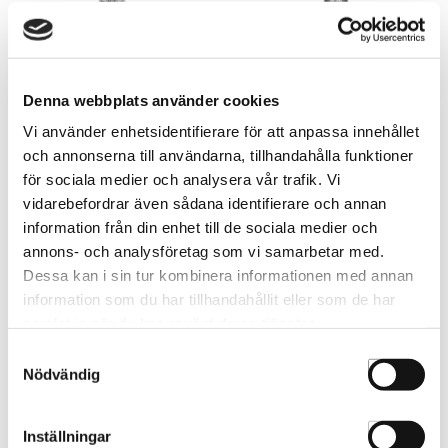
Infinium Pure Extra Strong
Infinium Pure Strong 300ml
300ml
UDK01299
Denna webbplats använder cookies
31026577
Vi använder enhetsidentifierare för att anpassa innehållet
och annonserna till användarna, tillhandahålla funktioner
för sociala medier och analysera vår trafik. Vi
vidarebefordrar även sådana identifierare och annan
information från din enhet till de sociala medier och
annons- och analysföretag som vi samarbetar med.
Dessa kan i sin tur kombinera informationen med annan
information som du har tillhandahållit eller som de har
samlat in när du har använt deras tjänster.
Samtyckesval
Nödvändig
Infinium Souple 300ml
Inställningar
31026211