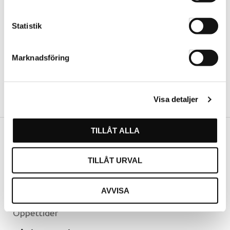
Statistik
Marknadsföring
Visa detaljer
TILLÅT ALLA
Vår butik
TILLÅT URVAL
Hässleholm
Kommendörsgatan 9
AVVISA
281 35 Hässleholm
Öppettider