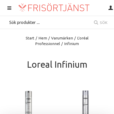
SÖK
Start
/
Hem
/
Varumärken
/
L'oréal
Professionnel
/
Infinium
Loreal Infinium