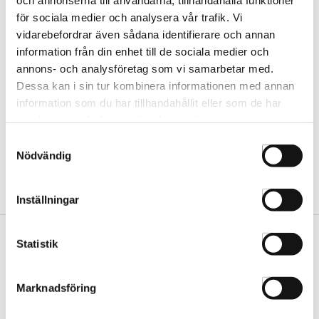
för sociala medier och analysera vår trafik. Vi
Event på Höörs Gästis 3/10
vidarebefordrar även sådana identifierare och annan
KURS4
information från din enhet till de sociala medier och
annons- och analysföretag som vi samarbetar med.
Dessa kan i sin tur kombinera informationen med annan
information som du har tillhandahållit eller som de har
samlat in när du har använt deras tjänster.
Samtyckesval
Nödvändig
Inställningar
Statistik
Vår butik
Hässleholm
Marknadsföring
Kommendörsgatan 9