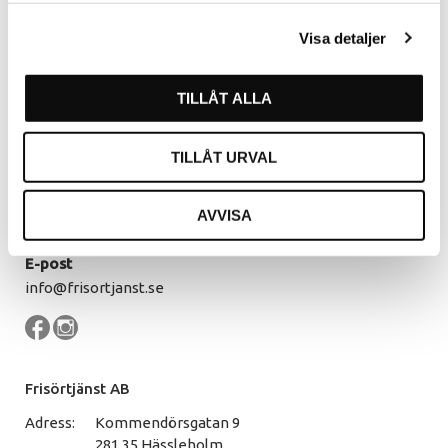
281 35 Hässleholm
Visa detaljer
Öppettider
Måndag - Torsdag
07.30 - 16.00
TILLÅT ALLA
Fredag
07.30 - 14.30
Lunch
12.00 - 13.00
TILLÅT URVAL
Kontakt
AVVISA
Växel
0451 - 213 13
E-post
info@frisortjanst.se
Frisörtjänst AB
Adress:
Kommendörsgatan 9
281 35 Hässleholm